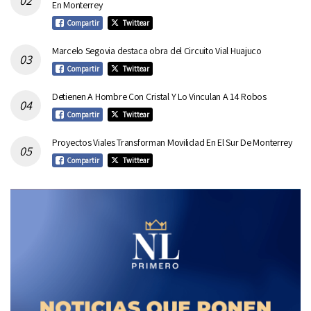
En Monterrey
Compartir
Twittear
Marcelo Segovia destaca obra del Circuito Vial Huajuco
Compartir
Twittear
Detienen A Hombre Con Cristal Y Lo Vinculan A 14 Robos
Compartir
Twittear
Proyectos Viales Transforman Movilidad En El Sur De Monterrey
Compartir
Twittear