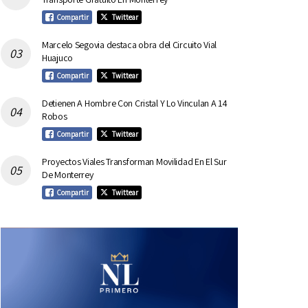
Compartir
Twittear
Marcelo Segovia destaca obra del Circuito Vial
Huajuco
Compartir
Twittear
Detienen A Hombre Con Cristal Y Lo Vinculan A 14
Robos
Compartir
Twittear
Proyectos Viales Transforman Movilidad En El Sur
De Monterrey
Compartir
Twittear