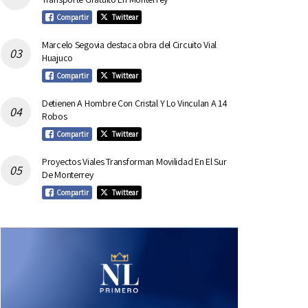
Compartir
Twittear
Marcelo Segovia destaca obra del Circuito Vial
Huajuco
Compartir
Twittear
Detienen A Hombre Con Cristal Y Lo Vinculan A 14
Robos
Compartir
Twittear
Proyectos Viales Transforman Movilidad En El Sur
De Monterrey
Compartir
Twittear