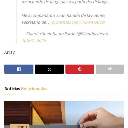
un acuerdo de largo plazo a partir del diálogo.
Me acompañaron Juan Ramón de la Fuente,
secretario de…
pic.twitter.com/in3W4eAICN
— Claudia Sheinbaum Pardo (@Claudiashein)
July 31, 2025
Array
Noticias
Relacionadas
ECONOMÍA