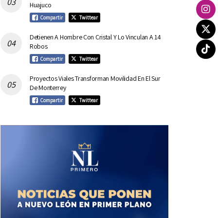
Huajuco
Compartir
Twittear
Detienen A Hombre Con Cristal Y Lo Vinculan A 14
Robos
Compartir
Twittear
Proyectos Viales Transforman Movilidad En El Sur
De Monterrey
Compartir
Twittear