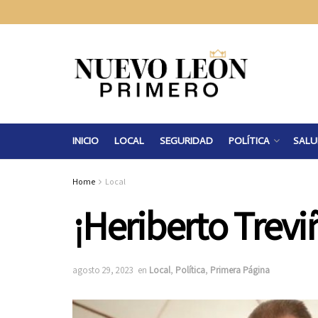
INICIO
LOCAL
SEGURIDAD
POLÍTICA
SALU
Home
Local
¡Heriberto Trevi
agosto 29, 2023
en
Local
,
Política
,
Primera Página