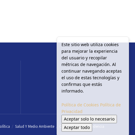
Este sitio web utiliza cookies
para mejorar la experiencia
del usuario y recopilar
métricas de navegación. Al
continuar navegando aceptas
el uso de estas tecnologías y
confirmas que estás
informado.
Política de Cookies
Política de
Privacidad
Aceptar solo lo necesario
olítica
Salud Y Medio Ambiente
Circulación
En tendencia
Aceptar todo