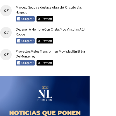
Marcelo Segovia destaca obra del Circuito Vial
Huajuco
Compartir
Twittear
Detienen A Hombre Con Cristal Y Lo Vinculan A 14
Robos
Compartir
Twittear
Proyectos Viales Transforman Movilidad En El Sur
De Monterrey
Compartir
Twittear