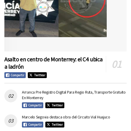
Asalto en centro de Monterrey: el C4 ubica
a ladrón
Compartir
Twittear
Arranca Pre Registro Digital Para Regio Ruta, Transporte Gratuito
En Monterrey
Compartir
Twittear
Marcelo Segovia destaca obra del Circuito Vial Huajuco
Compartir
Twittear