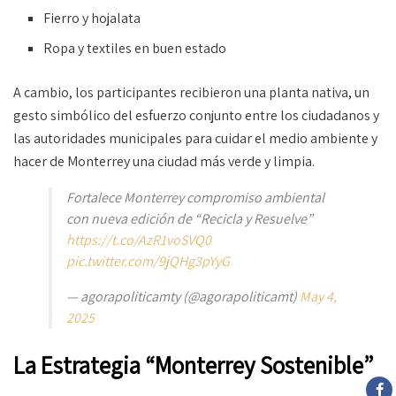
Fierro y hojalata
Ropa y textiles en buen estado
A cambio, los participantes recibieron una planta nativa, un
gesto simbólico del esfuerzo conjunto entre los ciudadanos y
las autoridades municipales para cuidar el medio ambiente y
hacer de Monterrey una ciudad más verde y limpia.
Fortalece Monterrey compromiso ambiental
con nueva edición de “Recicla y Resuelve”
https://t.co/AzR1voSVQ0
pic.twitter.com/9jQHg3pYyG
— agorapoliticamty (@agorapoliticamt)
May 4,
2025
La Estrategia “Monterrey Sostenible”