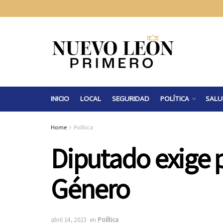
INICIO
LOCAL
SEGURIDAD
POLÍTICA
SALU
Home
Política
Diputado exige p
Género
abril 14, 2023
en
Política