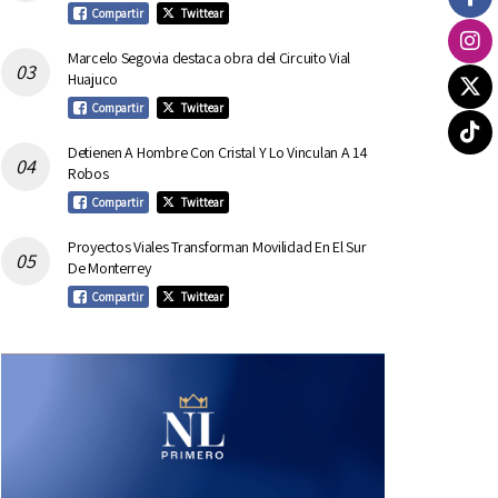
Compartir
Twittear
Marcelo Segovia destaca obra del Circuito Vial
Huajuco
Compartir
Twittear
Detienen A Hombre Con Cristal Y Lo Vinculan A 14
Robos
Compartir
Twittear
Proyectos Viales Transforman Movilidad En El Sur
De Monterrey
Compartir
Twittear