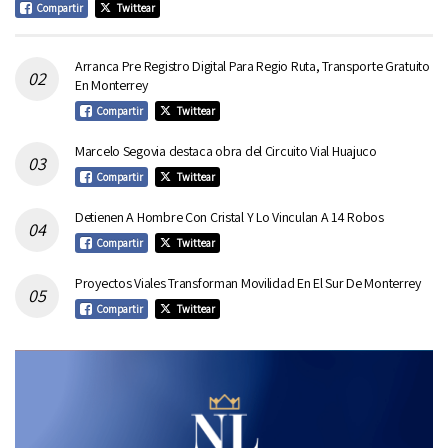
Compartir
Twittear
Arranca Pre Registro Digital Para Regio Ruta, Transporte Gratuito
En Monterrey
Compartir
Twittear
Marcelo Segovia destaca obra del Circuito Vial Huajuco
Compartir
Twittear
Detienen A Hombre Con Cristal Y Lo Vinculan A 14 Robos
Compartir
Twittear
Proyectos Viales Transforman Movilidad En El Sur De Monterrey
Compartir
Twittear