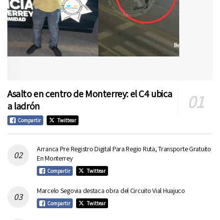
Asalto en centro de Monterrey: el C4 ubica
a ladrón
Compartir
Twittear
Arranca Pre Registro Digital Para Regio Ruta, Transporte Gratuito
En Monterrey
Compartir
Twittear
Marcelo Segovia destaca obra del Circuito Vial Huajuco
Compartir
Twittear