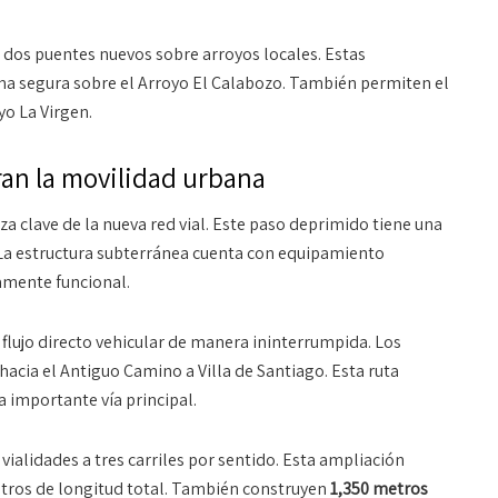
e dos puentes nuevos sobre arroyos locales
. Estas
ma segura sobre el Arroyo El Calabozo
. También permiten el
yo La Virgen
.
ran la movilidad urbana
za clave de la nueva red vial
. Este paso deprimido tiene una
 La estructura subterránea cuenta con equipamiento
amente funcional
.
flujo directo vehicular de manera ininterrumpida
. Los
hacia el Antiguo Camino a Villa de Santiago
. Esta ruta
la importante vía principal
.
vialidades a tres carriles por sentido. Esta ampliación
etros de longitud total. También construyen
1,350 metros