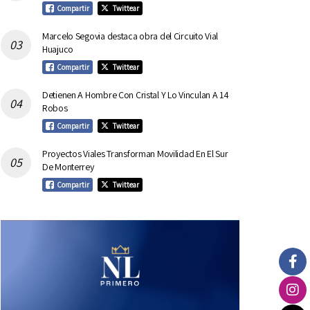
Compartir
Twittear
Marcelo Segovia destaca obra del Circuito Vial
Huajuco
Compartir
Twittear
Detienen A Hombre Con Cristal Y Lo Vinculan A 14
Robos
Compartir
Twittear
Proyectos Viales Transforman Movilidad En El Sur
De Monterrey
Compartir
Twittear