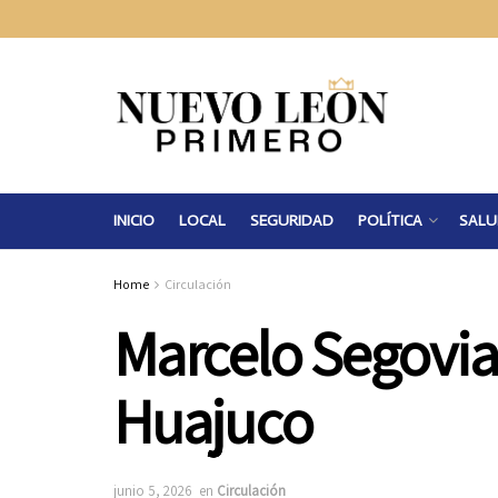
INICIO
LOCAL
SEGURIDAD
POLÍTICA
SALU
Home
Circulación
Marcelo Segovia 
Huajuco
junio 5, 2026
en
Circulación