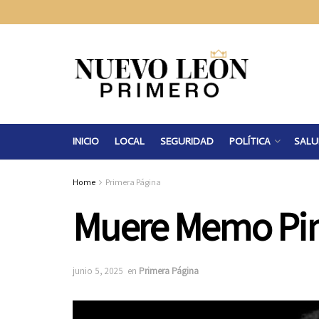
INICIO
LOCAL
SEGURIDAD
POLÍTICA
SALU
Home
Primera Página
Muere Memo Pine
junio 5, 2025
en
Primera Página