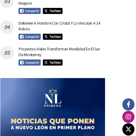
Huajuco
Compartir
Twittear
Detienen A Hombre Con Cristal Y Lo Vinculan A 14
Robos
Compartir
Twittear
Proyectos Viales Transforman Movilidad En El Sur
De Monterrey
Compartir
Twittear