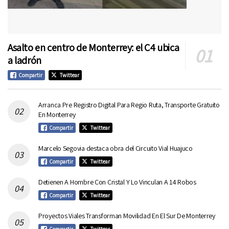
Asalto en centro de Monterrey: el C4 ubica
a ladrón
Compartir
Twittear
Arranca Pre Registro Digital Para Regio Ruta, Transporte Gratuito
En Monterrey
Compartir
Twittear
Marcelo Segovia destaca obra del Circuito Vial Huajuco
Compartir
Twittear
Detienen A Hombre Con Cristal Y Lo Vinculan A 14 Robos
Compartir
Twittear
Proyectos Viales Transforman Movilidad En El Sur De Monterrey