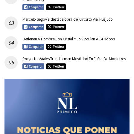
Compartir
Twittear
Marcelo Segovia destaca obra del Circuito Vial Huajuco
Compartir
Twittear
Detienen A Hombre Con Cristal Y Lo Vinculan A 14 Robos
Compartir
Twittear
Proyectos Viales Transforman Movilidad En El Sur De Monterrey
Compartir
Twittear