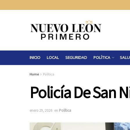
INICIO
LOCAL
SEGURIDAD
POLÍTICA
SALU
Home
Política
Policía De San N
enero 29, 2026
en
Política