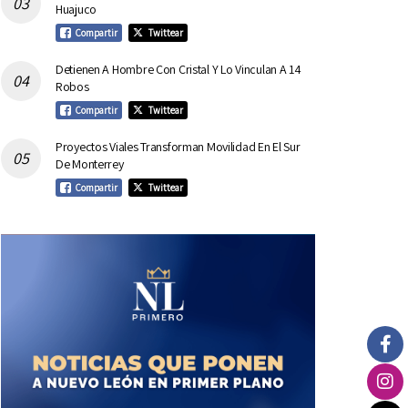
Huajuco
Compartir
Twittear
Detienen A Hombre Con Cristal Y Lo Vinculan A 14
Robos
Compartir
Twittear
Proyectos Viales Transforman Movilidad En El Sur
De Monterrey
Compartir
Twittear