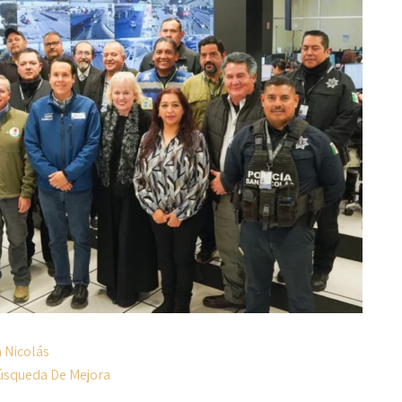
n Nicolás
úsqueda De Mejora