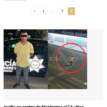
1
…
7
8