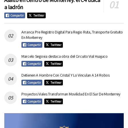
Asalto en centro de Monterrey: el C4 ubica
a ladrón
Compartir
Twittear
Arranca Pre Registro Digital Para Regio Ruta, Transporte Gratuito
En Monterrey
Compartir
Twittear
Marcelo Segovia destaca obra del Circuito Vial Huajuco
Compartir
Twittear
Detienen A Hombre Con Cristal Y Lo Vinculan A 14 Robos
Compartir
Twittear
Proyectos Viales Transforman Movilidad En El Sur De Monterrey
Compartir
Twittear