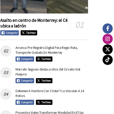
Asalto en centro de Monterrey: el C4
ubica a ladrón
Compartir
Twittear
Arranca Pre Registro Digital Para Regio Ruta,
Transporte Gratuito En Monterrey
Compartir
Twittear
Marcelo Segovia destaca obra del Circuito Vial
Huajuco
Compartir
Twittear
Detienen A Hombre Con Cristal Y Lo Vinculan A 14
Robos
Compartir
Twittear
Proyectos Viales Transforman Movilidad En El Sur