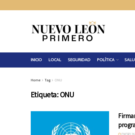
INICIO
LOCAL
SEGURIDAD
POLÍTICA
SALU
Home
Tag
ONU
Etiqueta:
ONU
Firma
progr
ENERO 26,