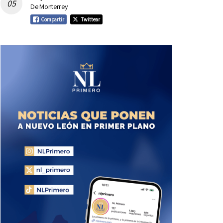
De Monterrey
Compartir
Twittear