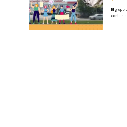
El grupo 
contaminar