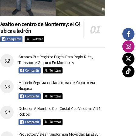
Asalto en centro de Monterrey: el C4
ubica a ladrón
Compartir
Twittear
Arranca Pre Registro Digital Para Regio Ruta,
Transporte Gratuito En Monterrey
Compartir
Twittear
Marcelo Segovia destaca obra del Circuito Vial
Huajuco
Compartir
Twittear
Detienen A Hombre Con Cristal Y Lo Vinculan A 14
Robos
Compartir
Twittear
Proyectos Viales Transforman Movilidad En El Sur