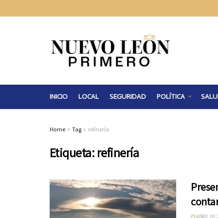
INICIO
LOCAL
SEGURIDAD
POLÍTICA
SALU
Home
Tag
refinería
Etiqueta:
refinería
Presen
conta
ABRIL 18,