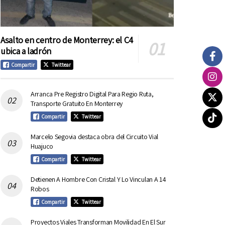
Asalto en centro de Monterrey: el C4
ubica a ladrón
Compartir
Twittear
Arranca Pre Registro Digital Para Regio Ruta,
Transporte Gratuito En Monterrey
Compartir
Twittear
Marcelo Segovia destaca obra del Circuito Vial
Huajuco
Compartir
Twittear
Detienen A Hombre Con Cristal Y Lo Vinculan A 14
Robos
Compartir
Twittear
Proyectos Viales Transforman Movilidad En El Sur