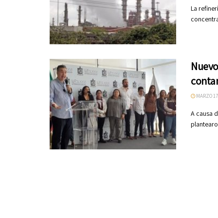
La refine
concentra
Nuevo 
conta
MARZO 17
A causa d
plantearon