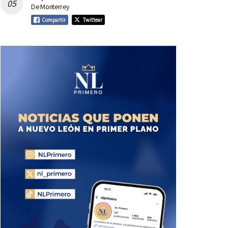
De Monterrey
Compartir
Twittear