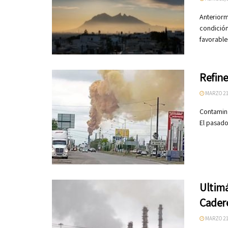
Anteriorm
condición
favorables.
Refine
MARZO 21
Contamina
El pasado
Ultimá
Cader
MARZO 21