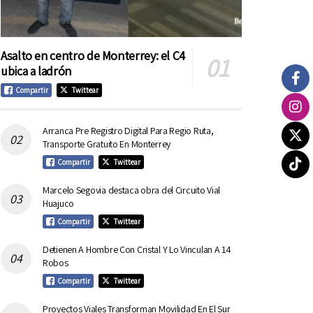
Asalto en centro de Monterrey: el C4
ubica a ladrón
Compartir
Twittear
Arranca Pre Registro Digital Para Regio Ruta,
Transporte Gratuito En Monterrey
Compartir
Twittear
Marcelo Segovia destaca obra del Circuito Vial
Huajuco
Compartir
Twittear
Detienen A Hombre Con Cristal Y Lo Vinculan A 14
Robos
Compartir
Twittear
Proyectos Viales Transforman Movilidad En El Sur