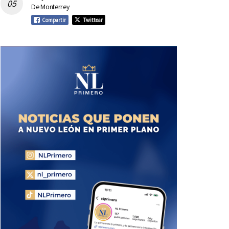
De Monterrey
Compartir
Twittear