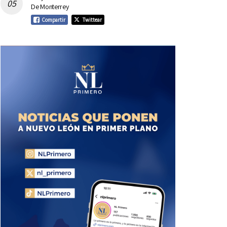
De Monterrey
Compartir
Twittear