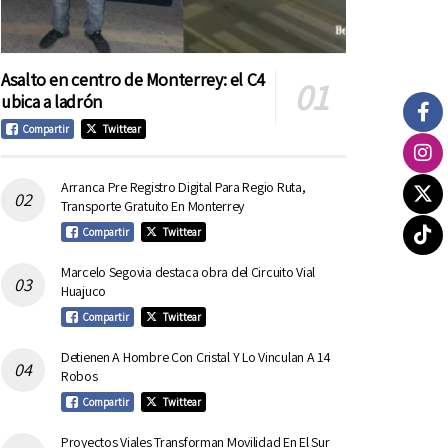
Asalto en centro de Monterrey: el C4
ubica a ladrón
Compartir
Twittear
Arranca Pre Registro Digital Para Regio Ruta,
Transporte Gratuito En Monterrey
Compartir
Twittear
Marcelo Segovia destaca obra del Circuito Vial
Huajuco
Compartir
Twittear
Detienen A Hombre Con Cristal Y Lo Vinculan A 14
Robos
Compartir
Twittear
Proyectos Viales Transforman Movilidad En El Sur