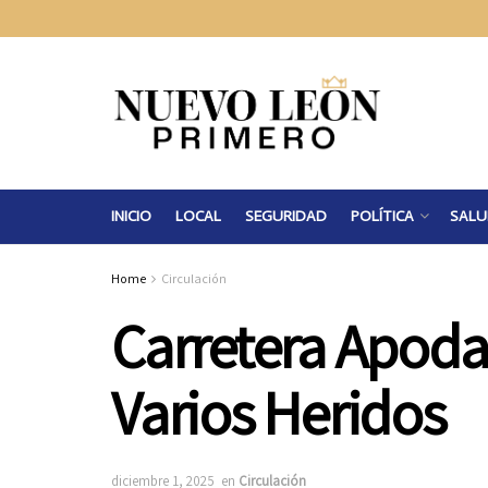
INICIO
LOCAL
SEGURIDAD
POLÍTICA
SALU
Home
Circulación
Carretera Apoda
Varios Heridos
diciembre 1, 2025
en
Circulación