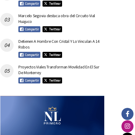
Compartir
Twittear
Marcelo Segovia destaca obra del Circuito Vial
Huajuco
Compartir
Twittear
Detienen A Hombre Con Cristal Y Lo Vinculan A 14
Robos
Compartir
Twittear
Proyectos Viales Transforman Movilidad En El Sur
De Monterrey
Compartir
Twittear