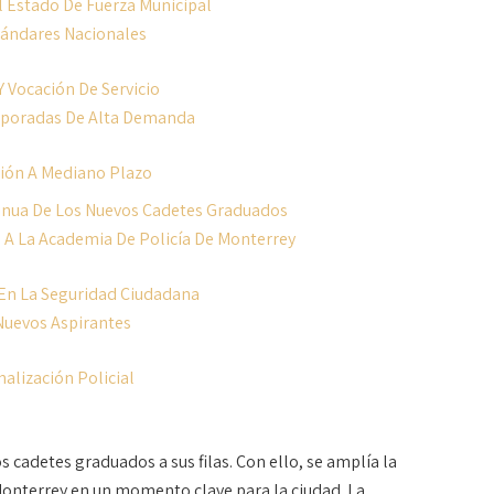
 Estado De Fuerza Municipal
tándares Nacionales
 Vocación De Servicio
mporadas De Alta Demanda
sión A Mediano Plazo
inua De Los Nuevos Cadetes Graduados
 A La Academia De Policía De Monterrey
 En La Seguridad Ciudadana
Nuevos Aspirantes
alización Policial
cadetes graduados a sus filas. Con ello, se amplía la
Monterrey en un momento clave para la ciudad. La