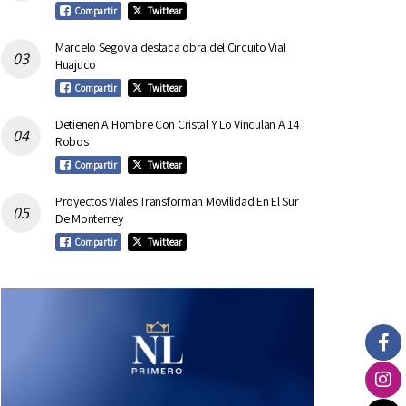
Compartir
Twittear
Marcelo Segovia destaca obra del Circuito Vial
Huajuco
Compartir
Twittear
Detienen A Hombre Con Cristal Y Lo Vinculan A 14
Robos
Compartir
Twittear
Proyectos Viales Transforman Movilidad En El Sur
De Monterrey
Compartir
Twittear