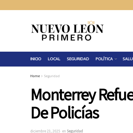
INICIO
LOCAL
SEGURIDAD
POLÍTICA
SALU
Home
Seguridad
Monterrey Refu
De Policías
diciembre 23, 2025
en
Seguridad