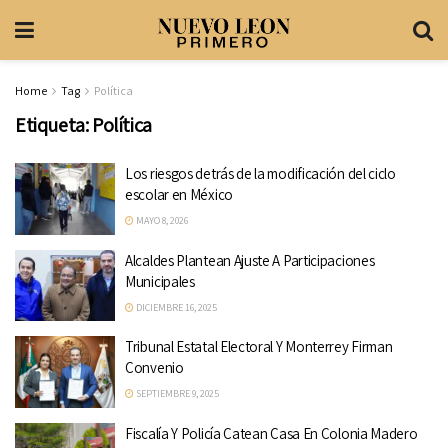
Home
Tag
Política
Etiqueta:
Política
Los riesgos detrás de la modificación del ciclo
escolar en México
MAYO 8, 2026
Alcaldes Plantean Ajuste A Participaciones
Municipales
DICIEMBRE 16, 2025
Tribunal Estatal Electoral Y Monterrey Firman
Convenio
SEPTIEMBRE 9, 2025
Fiscalía Y Policía Catean Casa En Colonia Madero